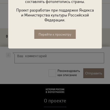
составлять фотолетопись страны.
Проект разработан при поддержке Яндекса
Расскажите друзьям об этом фото
и Министерства культуры Российской
Федерации.
Перейти к просмотру
0 комментариев
Рекомендовать
Отправить
как описание
О проекте