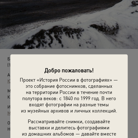
Бежецк
(1986 - 1987)
Добро пожаловать!
Автор:
Проект «История России в фотографиях» —
Юрий Садовников
это собрание фотоснимков, сделанных
Место съемки:
на территории России в течение почти
Калининская обл., г. Бежецк
полутора веков: с 1840 по 1999 год. В него
входят фотографии на разные темы
Источники:
из музейных архивов и личных коллекций.
МАММ / МДФ
Рассматривайте снимки, создавайте
О фотографии:
выставки и делитесь фотографиями
Ныне Тверская область.
из домашних альбомов — давайте вместе