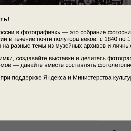
ть!
оссии в фотографиях» — это собрание фотосни
ии в течение почти полутора веков: с 1840 по 1
 на разные темы из музейных архивов и личны
имки, создавайте выставки и делитесь фотогр
мов — давайте вместе составлять фотолетопи
Источни
инского купца
«Музей 
 при поддержке Яндекса и Министерства культу
Место с
г. Марии
 торговля»
с этой фотографией.