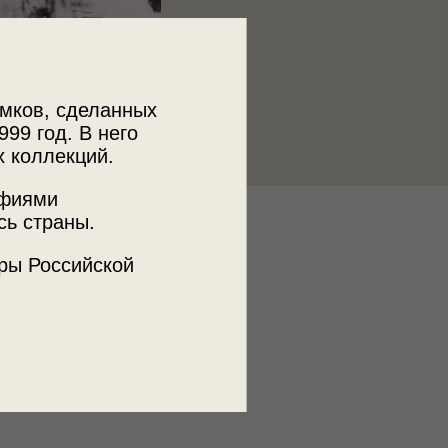
мков, сделанных
999 год. В него
х коллекций.
афиями
сь страны.
к
истории города Мариинска»
ры Российской
ъемки
нск