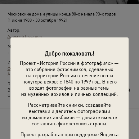
Московские дома и улицы конца 80-х начала 90-х годов
(1 июня 1988 - 30 октября 1992)
Автор:
Алексей Быстров
Место съемки:
Добро пожаловать!
г. Москва
Проект «История России в фотографиях» —
Источники:
это собрание фотоснимков, сделанных
Фотографии пользователей russiainphoto.ru
Архив Владимира Александровича Карлова
на территории России в течение почти
полутора веков: с 1840 по 1999 год. В него
О фотографии:
входят фотографии на разные темы
Выставка
«Прогулки по городу с Алексеем Быстровым»
с этой
из музейных архивов и личных коллекций.
фотографией.
Рассматривайте снимки, создавайте
выставки и делитесь фотографиями
из домашних альбомов — давайте вместе
Расскажите друзьям об этом фото
составлять фотолетопись страны.
Проект разработан при поддержке Яндекса