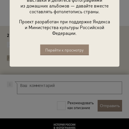
из домашних альбомов — давайте вместе
Расскажите друзьям об этом фото
составлять фотолетопись страны.
Проект разработан при поддержке Яндекса
и Министерства культуры Российской
Федерации.
2 комментария
Заика Петр
188 гвардейский ШАП
Перейти к просмотру
История России в фотографиях
Заика Петр, спасибо, внесли в описание.
Рекомендовать
Отправить
как описание