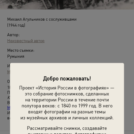
Михаил Агульников с сослуживцами
(1944 год)
Автор:
Неизвестный автор
Место съемки:
Румыния
Источники:
Музей истории евреев в России
Добро пожаловать!
О фотографии:
Проект «История России в фотографиях» —
188-й гвардейский штурмовой авиационный полк.
Подписи на паспорту:
«Венгеров Агульников», «Венгеров
это собрание фотоснимков, сделанных
Кондратюк Белослюров ИЛ-2 август 1944 г. Румыния».
на территории России в течение почти
Выставка
«История Победы в фотографиях: из коллекции
полутора веков: с 1840 по 1999 год. В него
Музея истории евреев в России»
с этой фотографией.
входят фотографии на разные темы
Из личного архива Михаила Леонидовича Агульникова,
из музейных архивов и личных коллекций.
ветерана Великой Отечественной войны.
Рассматривайте снимки, создавайте
выставки и делитесь фотографиями