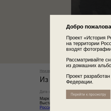
Добро пожалова
Проект «История Р
на территории Росс
входят фотографии
Рассматривайте сн
из домашних альбо
Неизвестный автор
Проект разработан
Из армейских фото 
Федерации.
Дата съемки: 1 января 1943 - 9 июля 1945
Перейти к просмотру
Марк Моисеевич Шехтер – актер Моск
Выставка
«История Победы в фотогра
России»
с этой фотографией.