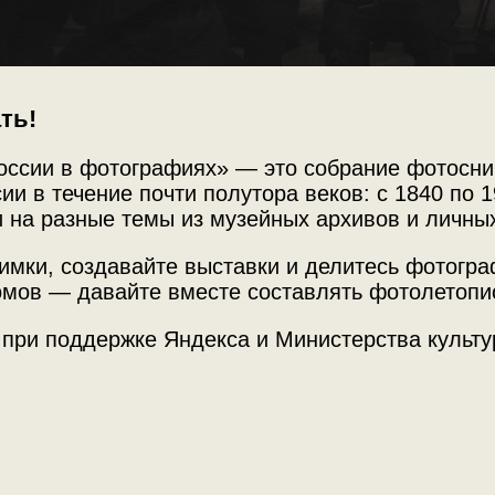
ть!
оссии в фотографиях» — это собрание фотосни
ии в течение почти полутора веков: с 1840 по 1
 на разные темы из музейных архивов и личны
имки, создавайте выставки и делитесь фотогр
мов — давайте вместе составлять фотолетопи
Источни
 при поддержке Яндекса и Министерства культу
Марка Шехтера
Музей ис
овского ГОСЕТа.
Теги
фиях: из коллекции Музея истории евреев в
группова