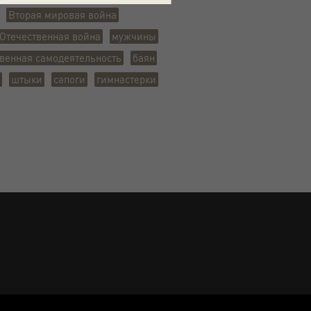
Вторая мировая война
Отечественная война
мужчины
венная самодеятельность
баян
штыки
сапоги
гимнастерки