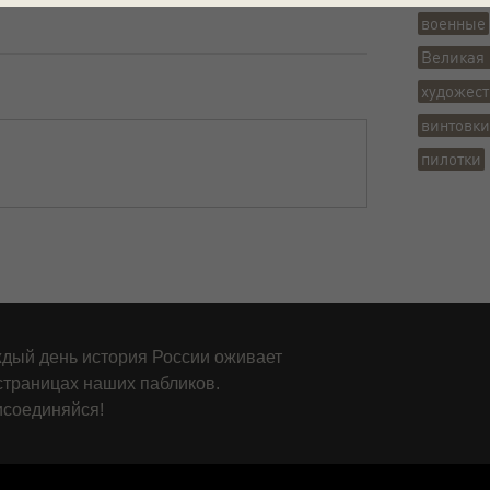
военные
Великая 
художест
винтовки
пилотки
дый день история России оживает
страницах наших пабликов.
соединяйся!