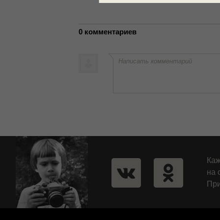
0 комментариев
Написать комментарий
Каж
на 
При