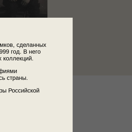
мков, сделанных
999 год. В него
х коллекций.
афиями
сь страны.
к
ры Российской
тории евреев в России
я фотография
баянист
РККА