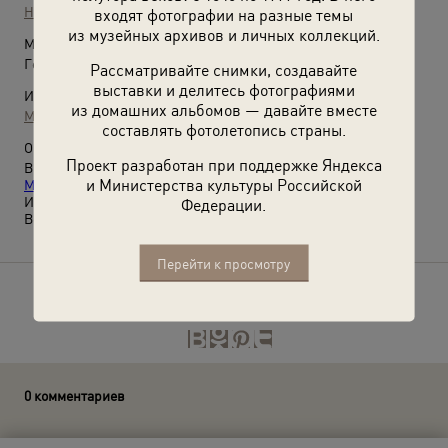
Неизвестный автор
входят фотографии на разные темы
из музейных архивов и личных коллекций.
Место съемки:
Германия, г. Ордруф
Рассматривайте снимки, создавайте
выставки и делитесь фотографиями
Источники:
из домашних альбомов — давайте вместе
Музей истории евреев в России
составлять фотолетопись страны.
О фотографии:
Проект разработан при поддержке Яндекса
Выставка
«История Победы в фотографиях: из коллекции
и Министерства культуры Российской
Музея истории евреев в России»
с этой фотографией.
Из личного архива Михаила Ильяча Соркина, ветерана
Федерации.
Великой Отечественной войны.
Перейти к просмотру
Расскажите друзьям об этом фото
0 комментариев