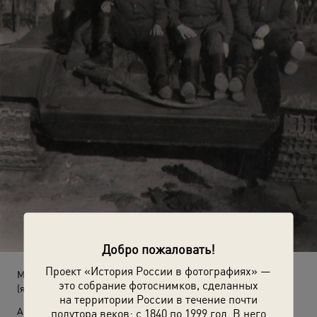
Добро пожаловать!
Проект «История России в фотографиях» —
Михаил Ильич Соркин и члены его экипажа танка Т-34
это собрание фотоснимков, сделанных
(январь - май 1945)
на территории России в течение почти
Автор:
полутора веков: с 1840 по 1999 год. В него