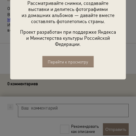
Рассматривайте снимки, создавайте
выставки и делитесь фотографиями
О фотографии:
из домашних альбомов — давайте вместе
Выставка
«История Победы в фотографиях: из коллекции
Музея истории евреев в России»
с этой фотографией.
составлять фотолетопись страны.
Из личного архива Льва (Леонида) Исааковича Ройзена,
ветерана Великой Отечественной войны.
Проект разработан при поддержке Яндекса
и Министерства культуры Российской
Федерации.
Расскажите друзьям об этом фото
Перейти к просмотру
0 комментариев
Рекомендовать
Отправить
как описание