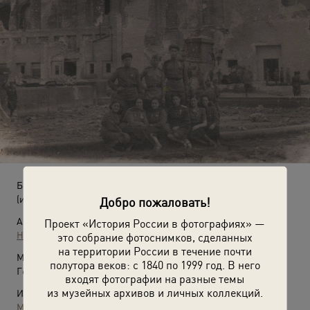
Боевые товарищи у Рейхстага
(июнь 1945)
Добро пожаловать!
Автор:
Проект «История России в фотографиях» —
Неизвестный автор
это собрание фотоснимков, сделанных
на территории России в течение почти
Место съемки:
полутора веков: с 1840 по 1999 год. В него
Германия, г. Берлин
входят фотографии на разные темы
из музейных архивов и личных коллекций.
Источники:
Музей истории евреев в России