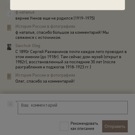
Умнову в 1913 году было 4 года
ф наталья
вернее Умнов еще не родился (1919-1975)
История России в фотографиях
ф наталья, спасибо большое за комментарий! Мы
свяжемся с источником.
Savchuk Oleg
С 1890г Сергей Рахманинов почти каждое лето проводил в
этом имении (до 1918г). Там сейчас дом-музей (открыт в
1982г), восстановленный за последние 30 лет (после
разграбления и поджогов 1918-1923 гг.)
История России в фотографиях
Олег, спасибо за комментарий!
Рекомендовать
Отправить
как описание