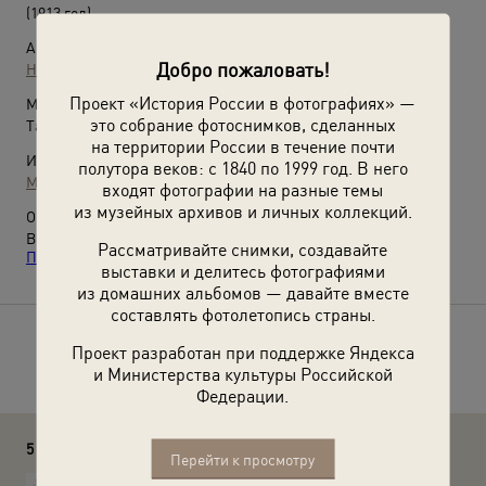
(1913 год)
Автор:
Добро пожаловать!
Неизвестный автор
Проект «История России в фотографиях» —
Место съемки:
это собрание фотоснимков, сделанных
Тамбовская губ., имение Ивановка
на территории России в течение почти
Источники:
полутора веков: с 1840 по 1999 год. В него
Музей музыки
входят фотографии на разные темы
из музейных архивов и личных коллекций.
О фотографии:
Выставка
«Отцы и дети»
, видео
«Сергей Рахманинов.
Рассматривайте снимки, создавайте
Пианист, композитор, дирижер, эмигрант»
с этим снимком.
выставки и делитесь фотографиями
из домашних альбомов — давайте вместе
составлять фотолетопись страны.
Расскажите друзьям об этом фото
Проект разработан при поддержке Яндекса
и Министерства культуры Российской
Федерации.
5 комментариев
Перейти к просмотру
ф наталья