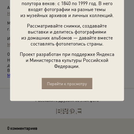
полутора веков: с 1840 по 1999 год. В него
Автор:
входят фотографии на разные темы
Неизвестный автор
из музейных архивов и личных коллекций.
Место съемки:
Рассматривайте снимки, создавайте
г. Краков
выставки и делитесь фотографиями
из домашних альбомов — давайте вместе
Источники:
составлять фотолетопись страны.
Музей истории евреев в России
Проект разработан при поддержке Яндекса
О фотографии:
и Министерства культуры Российской
На обороте записка и посвящение:
«на память моей любимой
дочечке»,
а также датировка:
«Краков 24.7.1945».
Федерации.
Выставка
«История Победы в фотографиях: из коллекции
Музея истории евреев в России»
с этой фотографией.
Перейти к просмотру
Расскажите друзьям об этом фото
0 комментариев