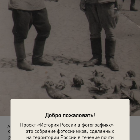
Добро пожаловать!
Проект «История России в фотографиях» —
Абрам Павлович Лоцов (слева) с сослуживцем на площади
это собрание фотоснимков, сделанных
Кракова
на территории России в течение почти
(24 июля 1945)