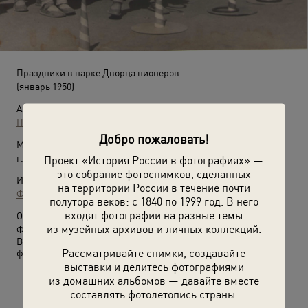
Праздники в парке Дворца пионеров
(январь 1950)
Автор:
Неизвестный автор
Добро пожаловать!
Место съемки:
г. Свердловск
Проект «История России в фотографиях» —
это собрание фотоснимков, сделанных
Источники:
на территории России в течение почти
Фотографии пользователей russiainphoto.ru
полутора веков: с 1840 по 1999 год. В него
входят фотографии на разные темы
О фотографии:
из музейных архивов и личных коллекций.
Фотография из архива Татьяны Шумиловой.
Выставка
«Парк Свердловского Дворца пионеров»
с этой
Рассматривайте снимки, создавайте
фотографией.
выставки и делитесь фотографиями
из домашних альбомов — давайте вместе
составлять фотолетопись страны.