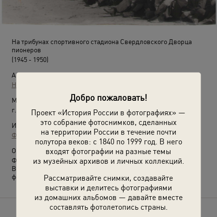
На трибунах спортивного стадиона Свердловского Дворца
пионеров
(1945 - 1950)
Автор:
Неизвестный автор
Добро пожаловать!
Место съемки:
г. Свердловск
Проект «История России в фотографиях» —
это собрание фотоснимков, сделанных
Источники:
на территории России в течение почти
Фотографии пользователей russiainphoto.ru
полутора веков: с 1840 по 1999 год. В него
входят фотографии на разные темы
О фотографии:
из музейных архивов и личных коллекций.
Фотография из архива Татьяны Шумиловой.
Выставка
«Парк Свердловского Дворца пионеров»
с этой
Рассматривайте снимки, создавайте
фотографией.
выставки и делитесь фотографиями
из домашних альбомов — давайте вместе
составлять фотолетопись страны.
Расскажите друзьям об этом фото