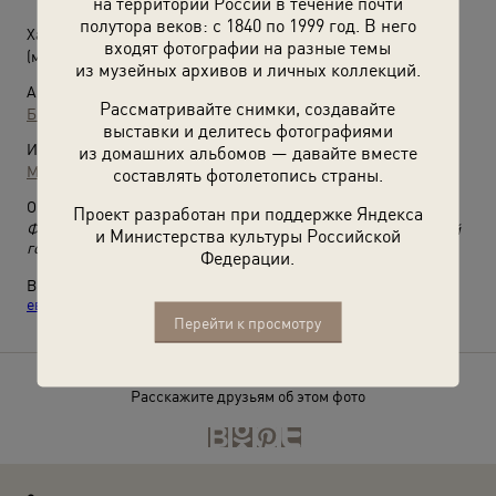
на территории России в течение почти
полутора веков: с 1840 по 1999 год. В него
Хая Янкелевна Михлина
входят фотографии на разные темы
(май - июнь 1912)
из музейных архивов и личных коллекций.
Автор:
Рассматривайте снимки, создавайте
Б. Когон
выставки и делитесь фотографиями
Источники:
из домашних альбомов — давайте вместе
Музей истории евреев в России
составлять фотолетопись страны.
О фотографии:
Проект разработан при поддержке Яндекса
Фото прикреплено к аттестату об окончании Александровской
и Министерства культуры Российской
городской женской гимназии.
Федерации.
Выставка
«Где и как учились евреи в Российской империи:
еврейское образование в историях и лицах»
с этим снимком.
Перейти к просмотру
Расскажите друзьям об этом фото