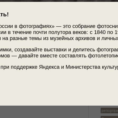
ть!
оссии в фотографиях» — это собрание фотосни
ии в течение почти полутора веков: с 1840 по 1
 на разные темы из музейных архивов и личны
Источни
и на Большой
МАММ /
имки, создавайте выставки и делитесь фотогр
ице
мов — давайте вместе составлять фотолетопи
 при поддержке Яндекса и Министерства культу
Место с
г. Москв
 видео
«Борис Иофан»
с этой фотографией.
ул. Бол
Теги
репорта