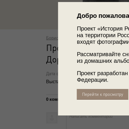
Добро пожалова
Проект «История Р
на территории Росс
Борис Вдовенко
входят фотографии
Противотанковые еж
Рассматривайте сн
Дорогомиловской ул
из домашних альбо
Проект разработан
Дата съемки: 30 октября 1941
Федерации.
Выставка
«Московский троллейбус»
,
Перейти к просмотру
0 комментариев
Написать комментарий