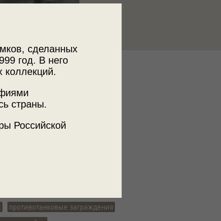
мков, сделанных
999 год. В него
х коллекций.
к
 МДФ
афиями
сь страны.
ры Российской
ъемки
а
ьшая Дорогомиловская
ж
противотанковые заграждения