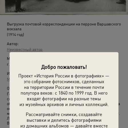
Выгрузка почтовой корреспонденции на перроне Варшавского
вокзала
(1914 год)
Автор:
Неизвестный автор
Место съемки:
г. Петроград
Добро пожаловать!
Источники:
Проект «История России в фотографиях» —
Музей Москвы
это собрание фотоснимков, сделанных
на территории России в течение почти
О фотографии:
полутора веков: с 1840 по 1999 год. В него
Государственный архив Октябрьской революции и
входят фотографии на разные темы
социалистического строительства Ленинградской
области. Коллекция фотографий, собранная Я. Н. Ривошем, на
из музейных архивов и личных коллекций.
основе которой издана книга «Время и вещи» по истории
материальной культуры России конца XIX – начала XX веков, г.
Рассматривайте снимки, создавайте
Ленинград.
выставки и делитесь фотографиями
Выставка
«Вам письмо!»
с этой фотографией.
из домашних альбомов — давайте вместе