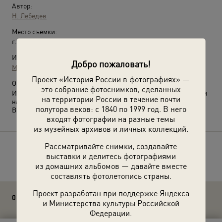
Автор:
Н. Лебедев
Место съемки:
г. Москва
Источники:
Добро пожаловать!
Музей Москвы
Проект «История России в фотографиях» —
О фотографии:
это собрание фотоснимков, сделанных
Из альбома фотографий «Сухаревский рынок в его прошлом и
на территории России в течение почти
настоящем».
полутора веков: с 1840 по 1999 год. В него
Выставка
«Москва из Музея Москвы»
с этой фотографией.
входят фотографии на разные темы
из музейных архивов и личных коллекций.
Рассматривайте снимки, создавайте
Расскажите друзьям об этом фото
выставки и делитесь фотографиями
из домашних альбомов — давайте вместе
составлять фотолетопись страны.
Проект разработан при поддержке Яндекса
0 комментариев
и Министерства культуры Российской
Федерации.