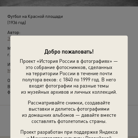
Футбол на Красной площади
(1936 год)
Автор:
Эммануил Евзерихин
Место съемки:
Добро пожаловать!
г. Москва
Проект «История России в фотографиях» —
Источники:
это собрание фотоснимков, сделанных
Музей Москвы
на территории России в течение почти
полутора веков: с 1840 по 1999 год. В него
О фотографии:
входят фотографии на разные темы
Выставки
«Москва из Музея Москвы»
и
«Все на матч!»
с этой
из музейных архивов и личных коллекций.
фотографией.
Рассматривайте снимки, создавайте
выставки и делитесь фотографиями
из домашних альбомов — давайте вместе
Расскажите друзьям об этом фото
составлять фотолетопись страны.
Проект разработан при поддержке Яндекса
и Министерства культуры Российской