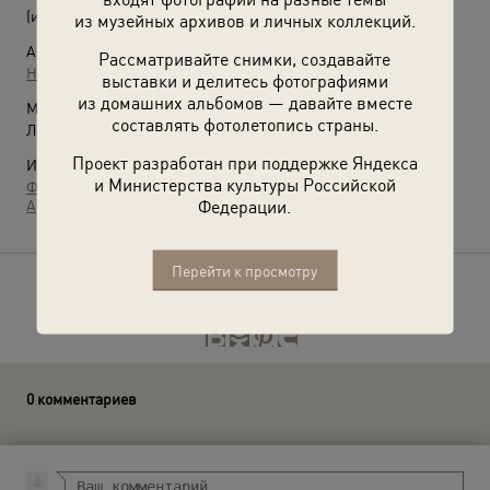
(июнь - август 1953)
из музейных архивов и личных коллекций.
Автор:
Рассматривайте снимки, создавайте
Неизвестный автор
выставки и делитесь фотографиями
из домашних альбомов — давайте вместе
Место съемки:
составлять фотолетопись страны.
Ленинградская обл., Гатчинский р-н, дер. Даймище
Проект разработан при поддержке Яндекса
Источники:
и Министерства культуры Российской
Фотографии пользователей russiainphoto.ru
Федерации.
Архив Виктории Аверкиной
Перейти к просмотру
Расскажите друзьям об этом фото
0 комментариев