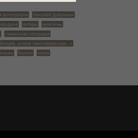
я фотография
Николай Добрынин
Бородина
актеры
мужчины
а
съемочная площадка
Прощай, шпана замоскворецкая…»
фильма
балкон
кепка