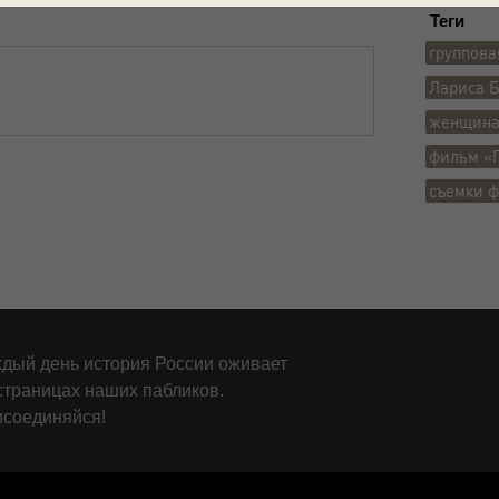
Теги
группова
Лариса 
женщин
фильм «
съемки 
дый день история России оживает
страницах наших пабликов.
соединяйся!