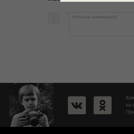
Написать комментарий
Каж
на 
При