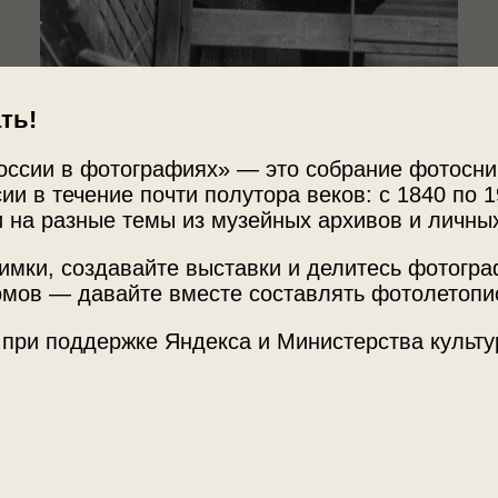
ть!
оссии в фотографиях» — это собрание фотосни
ии в течение почти полутора веков: с 1840 по 1
 на разные темы из музейных архивов и личны
имки, создавайте выставки и делитесь фотогр
Источни
«Прощай, шпана
мов — давайте вместе составлять фотолетопи
МАММ /
 при поддержке Яндекса и Министерства культу
Место с
г. Москв
с этой фотографией.