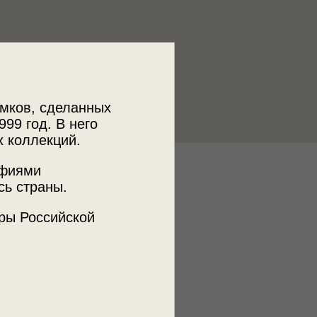
мков, сделанных
999 год. В него
х коллекций.
афиями
к
сь страны.
 МДФ
ры Российской
ъемки
а