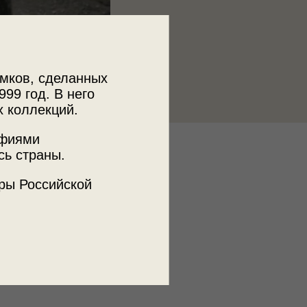
мков, сделанных
999 год. В него
х коллекций.
афиями
к
сь страны.
 МДФ
ры Российской
ъемки
 с. Провалье