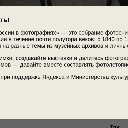
ть!
оссии в фотографиях» — это собрание фотосни
ии в течение почти полутора веков: с 1840 по 1
 на разные темы из музейных архивов и личны
имки, создавайте выставки и делитесь фотогр
Источни
мов — давайте вместе составлять фотолетопи
МАММ /
 при поддержке Яндекса и Министерства культу
онский завод».
Место с
 Области Войска Донского»
с этой
Украина,
Теги