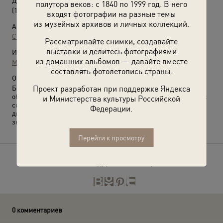
Детдом в Борках. Дети наряжают новогоднюю елку
полутора веков: с 1840 по 1999 год. В него
(1939 год)
входят фотографии на разные темы
из музейных архивов и личных коллекций.
Автор:
Сергей Васин
Рассматривайте снимки, создавайте
выставки и делитесь фотографиями
Источники:
из домашних альбомов — давайте вместе
МАММ / МДФ
составлять фотолетопись страны.
О фотографии:
Проект разработан при поддержке Яндекса
Борковский детский дом № 63 имени Красной Армии был
образован в 1934 году. История детского дома тесно связана с
и Министерства культуры Российской
событиями Великой Отечественной войны, когда с первых ее
Федерации.
дней советское правительство придавало первостепенное
значение эвакуации детей из прифронтовых районов.
Перейти к просмотру
Расскажите друзьям об этом фото
0 комментариев