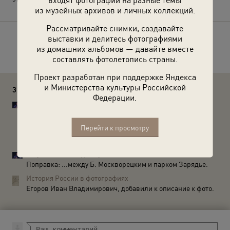
из музейных архивов и личных коллекций.
Рассматривайте снимки, создавайте
выставки и делитесь фотографиями
Расскажите друзьям об этом фото
из домашних альбомов — давайте вместе
составлять фотолетопись страны.
Проект разработан при поддержке Яндекса
и Министерства культуры Российской
3 комментария
Федерации.
Егоров Иван Владимирович
Москворецкая улица существует и сейчас - она
превратилась в проезд между Б. Каменным мостом и
Перейти к просмотру
парком Зарядье, на картах Москвы сохраняющий
название Москворецкой ул.
Егоров Иван Владимирович
Поправка: ...между Б. Москворецким и парком Зарядье.
История России в фотографиях
Егоров Иван Владимирович, добавили к описание к фото.