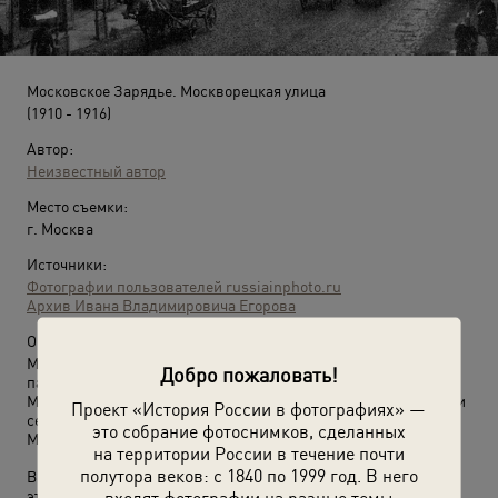
Московское Зарядье. Москворецкая улица
(1910 - 1916)
Автор:
Неизвестный автор
Место съемки:
г. Москва
Источники:
Фотографии пользователей russiainphoto.ru
Архив Ивана Владимировича Егорова
О фотографии:
Москворецкая улица проходила от улицы Варварки
Добро пожаловать!
параллельно площади Васильевского Спуска и до
Москворецкой набережной. Москворецкая улица существует и
Проект «История России в фотографиях» —
сейчас – она превратилась в проезд между Большим
это собрание фотоснимков, сделанных
Москворецким мостом и парком Зарядье.
на территории России в течение почти
полутора веков: с 1840 по 1999 год. В него
Выставка
«Зарядье, с которым никто не знал, что делать...»
с
этой фотографией.
входят фотографии на разные темы