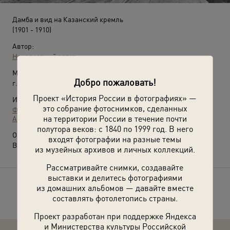
Дамба и вид на Казанский кремль
(1901 - 1910)
Автор:
Неизвестный автор
Место съемки:
Добро пожаловать!
г. Казань
Проект «История России в фотографиях» —
Источники:
это собрание фотоснимков, сделанных
Фотографии пользователей russiainphoto.ru
на территории России в течение почти
Архив Ивана Владимировича Егорова
полутора веков: с 1840 по 1999 год. В него
О фотографии:
входят фотографии на разные темы
Выставка
«Старая Казань»
с этой фотографией.
из музейных архивов и личных коллекций.
Рассматривайте снимки, создавайте
выставки и делитесь фотографиями
из домашних альбомов — давайте вместе
Расскажите друзьям об этом фото
составлять фотолетопись страны.
Проект разработан при поддержке Яндекса
и Министерства культуры Российской