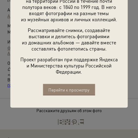
на территории России в течение почти
полутора веков: с 1840 по 1999 год. В него
Автор:
входят фотографии на разные темы
Альфонс Вормс
из музейных архивов и личных коллекций.
Место съемки:
Рассматривайте снимки, создавайте
Московская губ., станция Ухтомская, пос. Михельсон
выставки и делитесь фотографиями
Источники:
из домашних альбомов — давайте вместе
Фотографии пользователей russiainphoto.ru
составлять фотолетопись страны.
Архив Ивана Владимировича Егорова
Проект разработан при поддержке Яндекса
О фотографии:
и Министерства культуры Российской
Сейчас: Москва, Златоустовская улица, д. 1 (детский сад
Федерации.
«Жемчужинка»).
Выставка
«Жизнь на старой подмосковной даче в 1918–1930
годах»
с этой фотографией.
Перейти к просмотру
Расскажите друзьям об этом фото