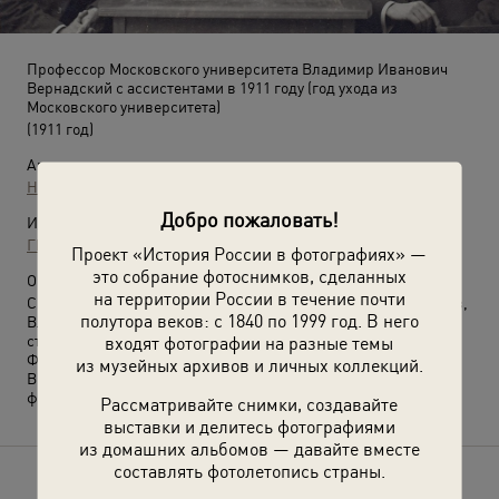
Профессор Московского университета Владимир Иванович
Вернадский с ассистентами в 1911 году (год ухода из
Московского университета)
(1911 год)
Автор:
Неизвестный автор
Добро пожаловать!
Источники:
ГИН РАН
Проект «История России в фотографиях» —
это собрание фотоснимков, сделанных
О фотографии:
на территории России в течение почти
Сидят (слева направо): Виссарион Виссарионович Карандеев,
полутора веков: с 1840 по 1999 год. В него
Владимир Иванович Вернадский, Павел Карлович Алексат;
стоят: Генрих Осипович Касперович, Александр Евгеньевич
входят фотографии на разные темы
Ферсман.
из музейных архивов и личных коллекций.
Выставка
«Академик Владимир Вернадский»
с этой
фотографией.
Рассматривайте снимки, создавайте
выставки и делитесь фотографиями
из домашних альбомов — давайте вместе
составлять фотолетопись страны.
Расскажите друзьям об этом фото