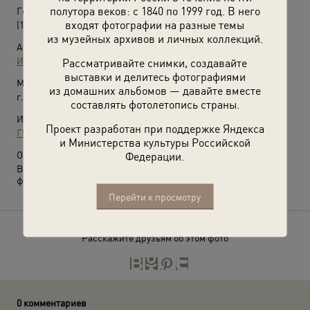
полутора веков: с 1840 по 1999 год. В него
Георгий и Нина – дети Владимира Ивановича Вернадского
входят фотографии на разные темы
(1903 год)
из музейных архивов и личных коллекций.
Автор:
Иосиф Хмелевский
Рассматривайте снимки, создавайте
выставки и делитесь фотографиями
Место съемки:
из домашних альбомов — давайте вместе
г. Полтава
составлять фотолетопись страны.
Источники:
Проект разработан при поддержке Яндекса
ГИН РАН
и Министерства культуры Российской
Федерации.
О фотографии:
Выставка
«Академик Владимир Вернадский»
с этой
фотографией.
Перейти к просмотру
Расскажите друзьям об этом фото
0 комментариев