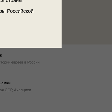
сь страны.
ры Российской
к
тории евреев в России
ъемки
ая ССР, Ахалцихи