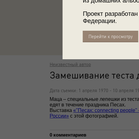
из домашних альбо
Проект разработан
Федерации.
Перейти к просмотру
Неизвестный автор
Замешивание теста 
Дата съемки: 1 апреля 1970 - 10 апреля 1
Маца – специальные лепешки из тест
едят в течение праздника Песах.
Выставка
«"Песах: connecting people"
России»
с этой фотографией.
0 комментариев