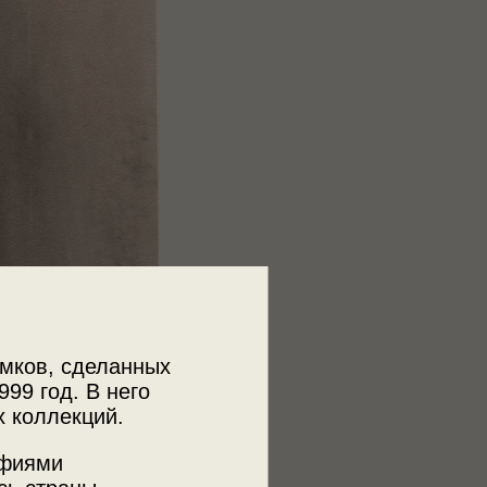
мков, сделанных
999 год. В него
х коллекций.
афиями