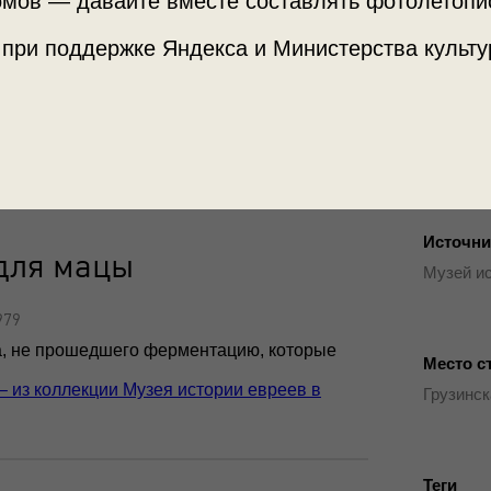
мов — давайте вместе составлять фотолетопи
 при поддержке Яндекса и Министерства культу
Источни
для мацы
Музей ис
979
а, не прошедшего ферментацию, которые
Место с
 – из коллекции Музея истории евреев в
Грузинск
Теги