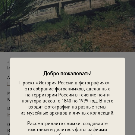
«Артек». У моря
(август 1962)
Добро пожаловать!
Автор:
Проект «История России в фотографиях» —
Георгий Петрусов
это собрание фотоснимков, сделанных
Место съемки:
на территории России в течение почти
Крымская АССР, пгт. Гурзуф
полутора веков: с 1840 по 1999 год. В него
входят фотографии на разные темы
Источники:
из музейных архивов и личных коллекций.
МАММ / МДФ
Рассматривайте снимки, создавайте
О фотографии:
выставки и делитесь фотографиями
Выставки
«"Артек" – планета детей»
и
«Крым»
с этой