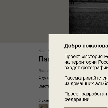
Добро пожалова
Карл Булла
Проект «История Р
Памятник Петру Вел
на территории Росс
входят фотографии
Дата съемки: 1906 - 1913
Рассматривайте сн
Скульптор Этьен Морис Фальконе.
из домашних альбо
Выставка
«Медный всадник»
, видео
«
Проект разработан
Федерации.
2 комментария
Teterin Yuri
15.10.2016 12:56