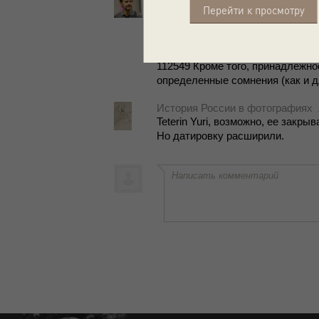
Сни­мок сде­лан точ­но не позд­нее 
Перейти к просмотру
са сра­зу пра­вее гла­вы Пет­ро­пав­
же­ская усы­паль­ни­ца (стро­и­лась
сле­дов. Об­суж­де­ние да­ти­ро­вок е
112549 Кро­ме того, при­над­леж­но
опре­де­лен­ные со­мне­ния (как и д
История России в фотографиях
Teterin Yuri, воз­мож­но, ее за­кры­
Но да­ти­ров­ку рас­ши­ри­ли.
Написать комментарий