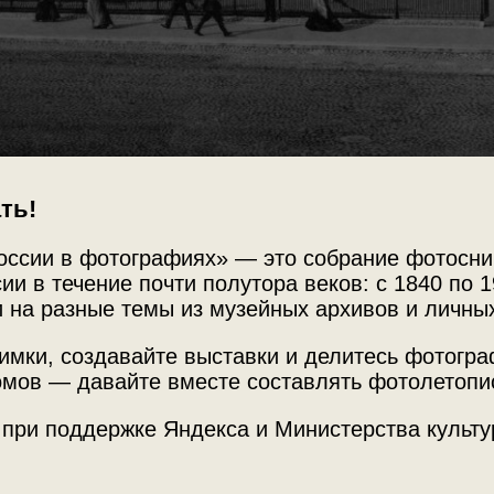
ть!
Источни
оссии в фотографиях» — это собрание фотосни
икому
МАММ /
ии в течение почти полутора веков: с 1840 по 1
 на разные темы из музейных архивов и личны
имки, создавайте выставки и делитесь фотогр
Место с
мов — давайте вместе составлять фотолетопи
Не медный всадник»
с этим снимком.
г. Санкт
Сенатск
 при поддержке Яндекса и Министерства культу