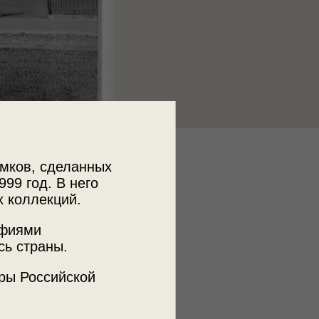
к
мков, сделанных
 МДФ
999 год. В него
х коллекций.
афиями
ъемки
сь страны.
-Петербург
ая пл.
ры Российской