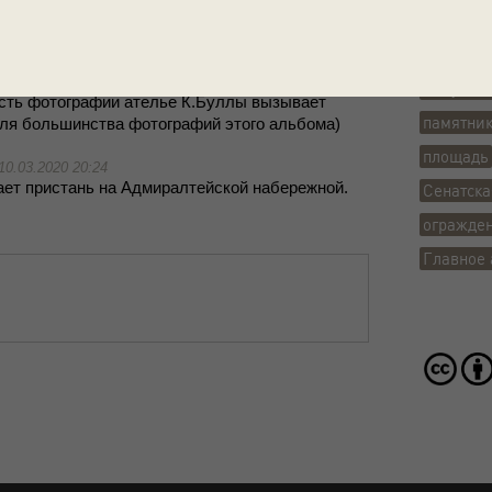
1907 г., ско­рее все­го в 1905-1907: с это­го ра­кур­
Теги
лов­ско­го со­бо­ра долж­на быть вид­на Ве­ли­ко­кня­
городско
 в 1902-1908 гг.), а здесь от нее не вид­но ни­ка­ких
сть в ком­мен­та­ри­ях к https://​pastvu.com/​p/​
монумент
сть фо­то­гра­фии ате­лье К.Бул­лы вы­зы­ва­ет
памятни
ля боль­шин­ства фо­то­гра­фий это­го аль­бо­ма)
площадь
10.03.2020 20:24
ва­ет при­стань на Ад­ми­рал­тей­ской на­бе­реж­ной.
Сенатска
огражде
Главное 