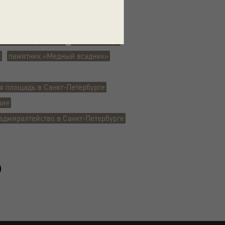
й пейзаж
прохожие
альная скульптура
конная статуя
к
памятник «Медный всадник»
я площадь в Санкт-Петербурге
ние
адмиралтейство в Санкт-Петербурге