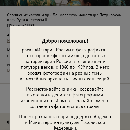
Освящение часовни при Даниловском монастыре Патриархом
всея Руси Алексием II
(12 марта 1998)
Автор:
Добро пожаловать!
Н. Нагач
Проект «История России в фотографиях» —
Место съемки:
это собрание фотоснимков, сделанных
г. Москва
на территории России в течение почти
Источники:
полутора веков: с 1840 по 1999 год. В него
Музей Москвы
входят фотографии на разные темы
из музейных архивов и личных коллекций.
Рассматривайте снимки, создавайте
выставки и делитесь фотографиями
Расскажите друзьям об этом фото
из домашних альбомов — давайте вместе
составлять фотолетопись страны.
Проект разработан при поддержке Яндекса
и Министерства культуры Российской
0 комментариев
Федерации.