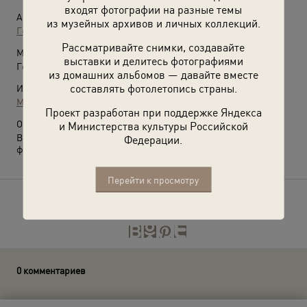
входят фотографии на разные темы
Автор:
из музейных архивов и личных коллекций.
Георгий Петрусов
Рассматривайте снимки, создавайте
Место съемки:
выставки и делитесь фотографиями
Германия, г. Берлин
из домашних альбомов — давайте вместе
составлять фотолетопись страны.
Источники:
МАММ / МДФ
Проект разработан при поддержке Яндекса
О фотографии:
и Министерства культуры Российской
Выставка
«Победители»
и видео
«Георгий Петрусов»
с этой
Федерации.
фотографией.
Перейти к просмотру
Расскажите друзьям об этом фото
0 комментариев