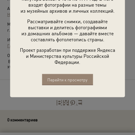
входят фотографии на разные темы
Автор:
из музейных архивов и личных коллекций.
Неизвестный автор
Рассматривайте снимки, создавайте
Место съемки:
выставки и делитесь фотографиями
г. Москва
из домашних альбомов — давайте вместе
составлять фотолетопись страны.
Источники:
Государственный Исторический музей
Проект разработан при поддержке Яндекса
и Министерства культуры Российской
О фотографии:
Федерации.
Выставка
«От Земского приказа до музейного комплекса»
с
этой фотографией.
Перейти к просмотру
Расскажите друзьям об этом фото
0 комментариев