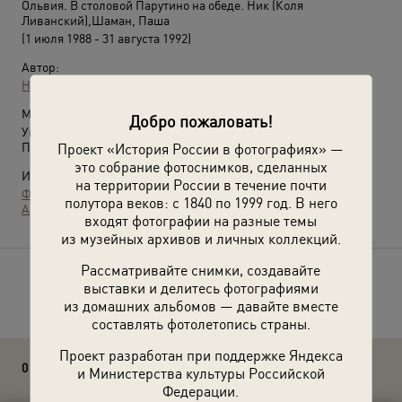
Ольвия. В столовой Парутино на обеде. Ник (Коля
Ливанский),Шаман, Паша
(1 июля 1988 - 31 августа 1992)
Автор:
Неизвестный автор
Место съемки:
Добро пожаловать!
Украинская ССР, Николаевская обл., Очаковский р-н, с.
Проект «История России в фотографиях» —
Парутино
это собрание фотоснимков, сделанных
Источники:
на территории России в течение почти
Фотографии пользователей russiainphoto.ru
полутора веков: с 1840 по 1999 год. В него
Архив Галины Пискуновой
входят фотографии на разные темы
из музейных архивов и личных коллекций.
Рассматривайте снимки, создавайте
Расскажите друзьям об этом фото
выставки и делитесь фотографиями
из домашних альбомов — давайте вместе
составлять фотолетопись страны.
Проект разработан при поддержке Яндекса
0 комментариев
и Министерства культуры Российской
Федерации.