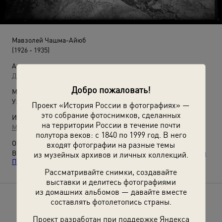
Мавзолей Чашма-Айюб
(1926 - 1935)
Автор:
Дмитрий Пожарищенский
Добро пожаловать!
Место съемки:
Узбекская ССР, г. Бухара
Проект «История России в фотографиях» —
это собрание фотоснимков, сделанных
Источники:
на территории России в течение почти
МАММ / МДФ
полутора веков: с 1840 по 1999 год. В него
О фотографии:
входят фотографии на разные темы
Выставка
«Старая Бухара на фотографиях инженера Дмитрия
из музейных архивов и личных коллекций.
Пожарищенского»
с этой фотографией.
Рассматривайте снимки, создавайте
выставки и делитесь фотографиями
из домашних альбомов — давайте вместе
составлять фотолетопись страны.
Расскажите друзьям об этом фото
Проект разработан при поддержке Яндекса