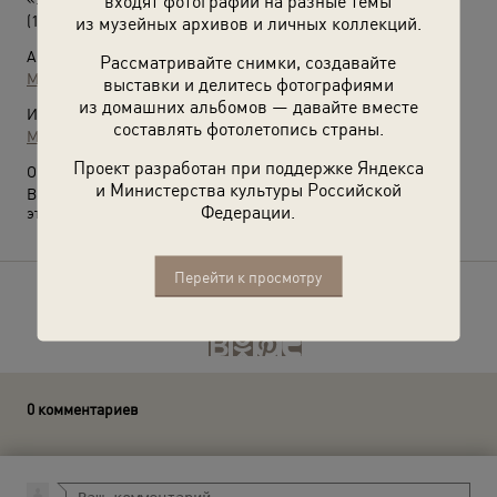
входят фотографии на разные темы
(1945 год)
из музейных архивов и личных коллекций.
Автор:
Рассматривайте снимки, создавайте
Марк Марков-Гринберг
выставки и делитесь фотографиями
из домашних альбомов — давайте вместе
Источники:
составлять фотолетопись страны.
МАММ / МДФ
Проект разработан при поддержке Яндекса
О фотографии:
и Министерства культуры Российской
Выставки
«Победители»
и
«Приказ фотографироваться»
с
Федерации.
этим снимком.
Перейти к просмотру
Расскажите друзьям об этом фото
0 комментариев