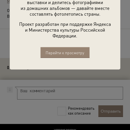
МАММ / МДФ
выставки и делитесь фотографиями
из домашних альбомов — давайте вместе
О фотографии:
составлять фотолетопись страны.
Выставка
«Девушки 1970-х»
с этой фотографией.
Проект разработан при поддержке Яндекса
и Министерства культуры Российской
Федерации.
Расскажите друзьям об этом фото
Перейти к просмотру
0 комментариев
Рекомендовать
Отправить
как описание