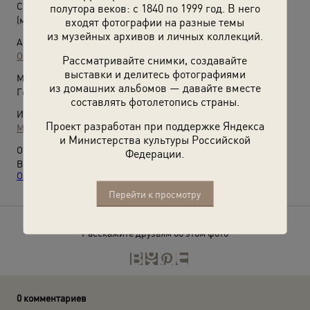
США генералом Омаром Брэдли
полутора веков: с 1840 по 1999 год. В него
(май 1945)
входят фотографии на разные темы
из музейных архивов и личных коллекций.
Автор:
Ольга Игнатович
Рассматривайте снимки, создавайте
выставки и делитесь фотографиями
Место съемки:
из домашних альбомов — давайте вместе
Германия, г. Торгау
составлять фотолетопись страны.
Источники:
Проект разработан при поддержке Яндекса
Музей Москвы
и Министерства культуры Российской
О фотографии:
Федерации.
Выставка
«Военные снимки женщины-фотокорреспондента
Ольги Игнатович»
с этой фотографией.
Перейти к просмотру
Расскажите друзьям об этом фото
0 комментариев