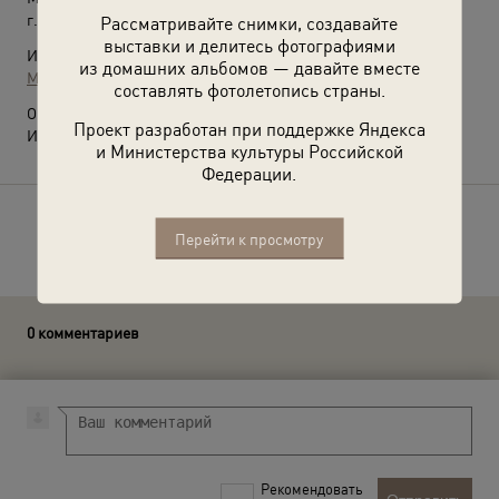
г. Москва
Рассматривайте снимки, создавайте
выставки и делитесь фотографиями
Источники:
из домашних альбомов — давайте вместе
МАММ / МДФ
составлять фотолетопись страны.
О фотографии:
Проект разработан при поддержке Яндекса
Из серии «24 часа из жизни Филипповых».
и Министерства культуры Российской
Федерации.
Расскажите друзьям об этом фото
Перейти к просмотру
0 комментариев
Рекомендовать