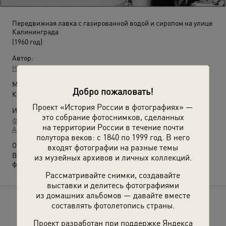
Передвижная лавка с газированной водой и сиропом на улице
Калининграда
(1960 год)
Автор:
Неизвестный автор
Место съемки:
Добро пожаловать!
Калининградская обл., г. Калининград
Проект «История России в фотографиях» —
Источники:
это собрание фотоснимков, сделанных
Фотографии пользователей russiainphoto.ru
на территории России в течение почти
Архив Евгения Викторовича Ахматова
полутора веков: с 1840 по 1999 год. В него
О фотографии:
входят фотографии на разные темы
Выставки
«СССР в 1960 году»
и
«Калининград»
с этой
из музейных архивов и личных коллекций.
фотографией.
Рассматривайте снимки, создавайте
выставки и делитесь фотографиями
из домашних альбомов — давайте вместе
составлять фотолетопись страны.
Расскажите друзьям об этом фото
Проект разработан при поддержке Яндекса