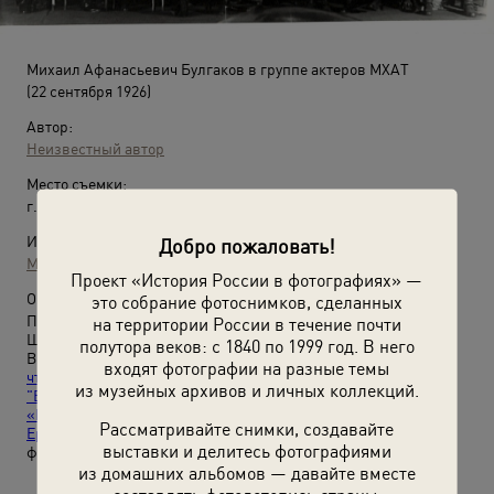
Михаил Афанасьевич Булгаков в группе актеров МХАТ
(22 сентября 1926)
Автор:
Неизвестный автор
Место съемки:
г. Москва
Источники:
Добро пожаловать!
Музей Михаила Булгакова
Проект «История России в фотографиях» —
О фотографии:
это собрание фотоснимков, сделанных
Пересъемка с фотографии с автографом Елене Сергеевне
на территории России в течение почти
Шиловской от 20 октября 1930 года.
полутора веков: с 1840 по 1999 год. В него
Видеолекции
«Шелковые носки, монокль и шапка из гризли:
входят фотографии на разные темы
что предпочитал Михаил Булгаков»
,
«Терек, Пушкин,
из музейных архивов и личных коллекций.
"Вероломный папаша": Михаил Булгаков во Владикавказе»
,
«Ближний круг Михаила Булгакова. Марика и Сергей
Рассматривайте снимки, создавайте
Ермолинские»
и выставка
«Михаил Булгаков»
с этой
выставки и делитесь фотографиями
фотографией.
из домашних альбомов — давайте вместе