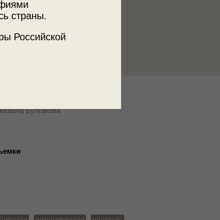
афиями
сь страны.
ры Российской
к
ихаила Булгакова
ъемки
а
Булгаков
литературовед
писатель