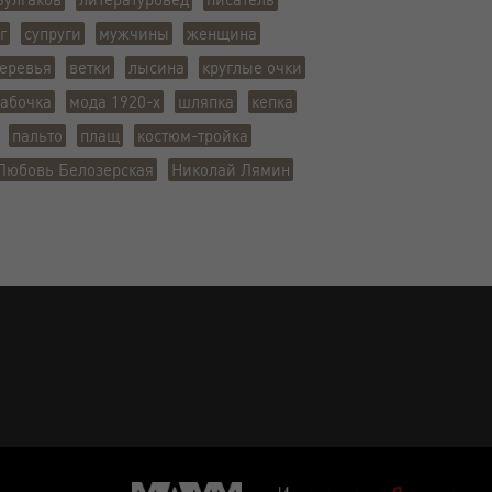
г
супруги
мужчины
женщина
еревья
ветки
лысина
круглые очки
бабочка
мода 1920-х
шляпка
кепка
пальто
плащ
костюм-тройка
Любовь Белозерская
Николай Лямин