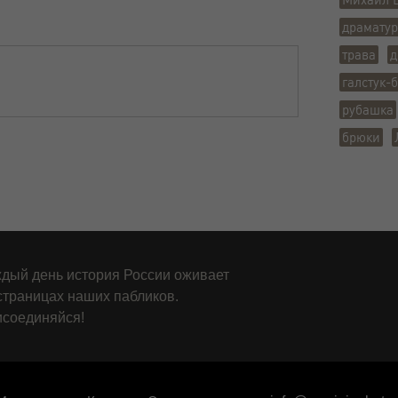
драматур
трава
д
галстук-
рубашка
брюки
дый день история России оживает
страницах наших пабликов.
соединяйся!