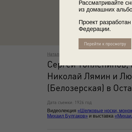
Рассматривайте сн
из домашних альбо
Проект разработан
Федерации.
Перейти к просмотру
Наталия Ушакова
Сергей Топленинов, 
Николай Лямин и Лю
(Белозерская) в Ост
Дата съемки: 1926 год
Видеолекция
«Шелковые носки, монокл
Михаил Булгаков»
и выставка
«Михаи