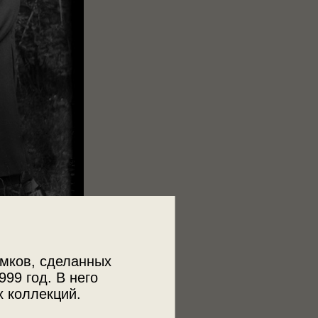
мков, сделанных
999 год. В него
х коллекций.