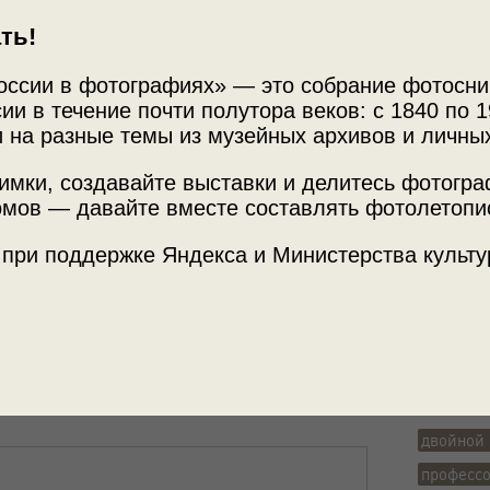
ть!
оссии в фотографиях» — это собрание фотосни
ии в течение почти полутора веков: с 1840 по 1
 на разные темы из музейных архивов и личны
Источни
н (слева) и профессор
имки, создавайте выставки и делитесь фотогр
Архив Н
мов — давайте вместе составлять фотолетопи
альном доме
 при поддержке Яндекса и Министерства культу
Место с
г. Москв
Теги
двойной 
професс