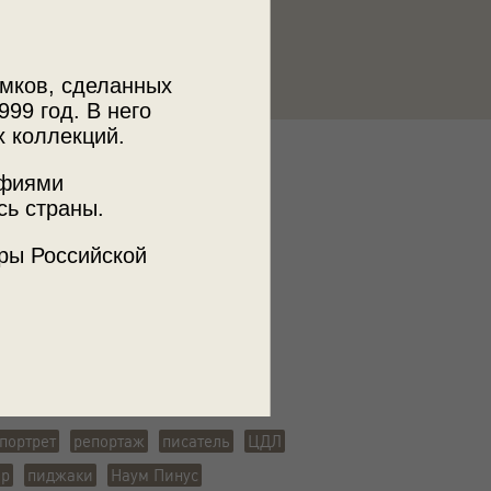
мков, сделанных
999 год. В него
х коллекций.
к
афиями
иколая Кочнева
сь страны.
ры Российской
ъемки
а
портрет
репортаж
писатель
ЦДЛ
ор
пиджаки
Наум Пинус