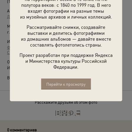
(1970-е)
полутора веков: с 1840 по 1999 год. В него
входят фотографии на разные темы
Автор:
из музейных архивов и личных коллекций.
Дмитрий Воздвиженский
,
Нина Свиридова
Место съемки:
Рассматривайте снимки, создавайте
г. Москва
выставки и делитесь фотографиями
из домашних альбомов — давайте вместе
Источники:
составлять фотолетопись страны.
Фотографии пользователей russiainphoto.ru
Семейный архив Дмитрия Воздвиженского (младшего)
Проект разработан при поддержке Яндекса
и Министерства культуры Российской
О фотографии:
Федерации.
Из серии « Близнецы».
Выставка
«Девушки 1970-х»
с этой фотографией.
Перейти к просмотру
Расскажите друзьям об этом фото
0 комментариев