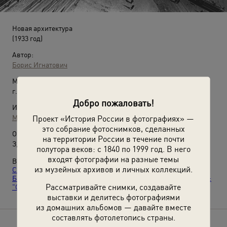
Новая архитектура
(1933 год)
Автор:
Борис Игнатович
Место съемки:
г. Москва
Добро пожаловать!
Источники:
МАММ / МДФ
Проект «История России в фотографиях» —
это собрание фотоснимков, сделанных
О фотографии:
на территории России в течение почти
Здание Наркомзема.
полутора веков: с 1840 по 1999 год. В него
входят фотографии на разные темы
Выставки
«Конструктивизм: передовая архитектура раннего
из музейных архивов и личных коллекций.
СССР»
,
«Иллюстрации к "Московскому дневнику"
Беньямина»
и видео
«Архитектор Алексей Щусев (1873–1949):
Рассматривайте снимки, создавайте
"От храмов до зданий КГБ"»
с этой фотографией.
выставки и делитесь фотографиями
из домашних альбомов — давайте вместе
составлять фотолетопись страны.