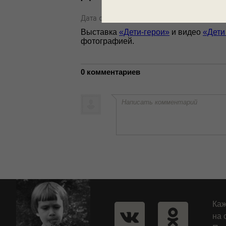
Дата съемки: 1944 год
Выставка
«Дети-герои»
и видео
«Дети
фотографией.
0 комментариев
Написать комментарий
Каж
на 