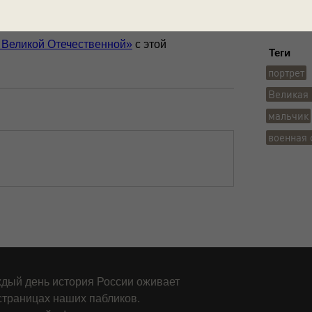
 Великой Отечественной»
с этой
Теги
портрет
Великая 
мальчик
военная
дый день история России оживает
страницах наших пабликов.