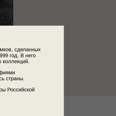
мков, сделанных
999 год. В него
х коллекций.
афиями
сь страны.
ры Российской
к
 МДФ