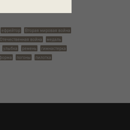
ефрейтор
Вторая мировая война
Отечественная война
медаль
улыбка
ремень
гимнастерка
 форма
погоны
пилотка