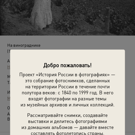
На винограднике
(1903 год)
Автор:
Добро пожаловать!
Николай Вечерский
Проект «История России в фотографиях» —
Место съемки:
это собрание фотоснимков, сделанных
Таврическая губ., Крым
на территории России в течение почти
полутора веков: с 1840 по 1999 год. В него
Источники:
входят фотографии на разные темы
МАММ / МДФ
из музейных архивов и личных коллекций.
О фотографии:
Александра Савицкая.
Рассматривайте снимки, создавайте
Выставка
«Крым»
с этой фотографией.
выставки и делитесь фотографиями
из домашних альбомов — давайте вместе
составлять фотолетопись страны.