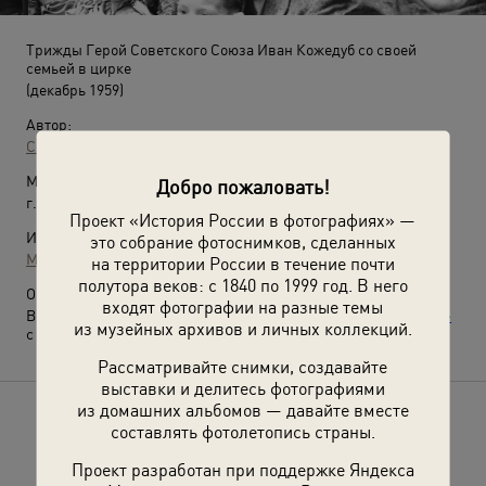
Трижды Герой Советского Союза Иван Кожедуб со своей
семьей в цирке
(декабрь 1959)
Автор:
Семен Мишин-Моргенштерн
Место съемки:
Добро пожаловать!
г. Москва
Проект «История России в фотографиях» —
Источники:
это собрание фотоснимков, сделанных
МАММ / МДФ
на территории России в течение почти
полутора веков: с 1840 по 1999 год. В него
О фотографии:
входят фотографии на разные темы
Выставки
«Цирк!»
и
«В кругу семьи: от Ульянова до Ельцина»
из музейных архивов и личных коллекций.
с этой фотографией.
Рассматривайте снимки, создавайте
выставки и делитесь фотографиями
из домашних альбомов — давайте вместе
Расскажите друзьям об этом фото
составлять фотолетопись страны.
Проект разработан при поддержке Яндекса