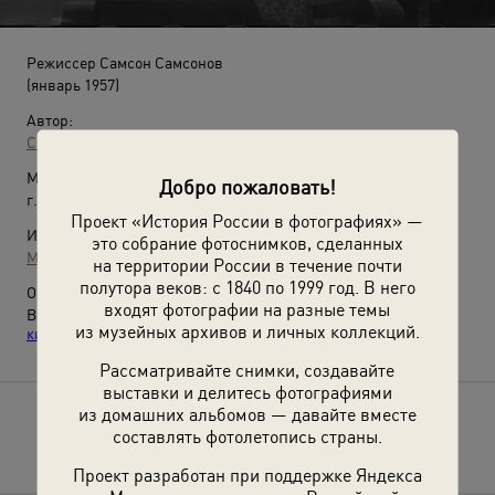
Режиссер Самсон Самсонов
(январь 1957)
Автор:
Семен Мишин-Моргенштерн
Место съемки:
Добро пожаловать!
г. Москва (?)
Проект «История России в фотографиях» —
Источники:
это собрание фотоснимков, сделанных
МАММ / МДФ
на территории России в течение почти
полутора веков: с 1840 по 1999 год. В него
О фотографии:
входят фотографии на разные темы
Выставка
«ВГИК! ВГИК! ВГИК! 100 лет первой в мире
из музейных архивов и личных коллекций.
киношколе»
с этой фотографией.
Рассматривайте снимки, создавайте
выставки и делитесь фотографиями
из домашних альбомов — давайте вместе
Расскажите друзьям об этом фото
составлять фотолетопись страны.
Проект разработан при поддержке Яндекса