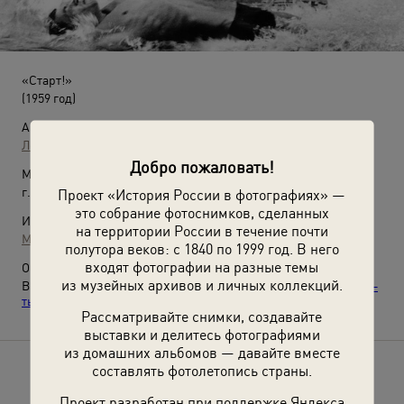
«Старт!»
(1959 год)
Автор:
Лев Бородулин
Добро пожаловать!
Место съемки:
г. Москва
Проект «История России в фотографиях» —
это собрание фотоснимков, сделанных
Источники:
на территории России в течение почти
МАММ / МДФ
полутора веков: с 1840 по 1999 год. В него
входят фотографии на разные темы
О фотографии:
из музейных архивов и личных коллекций.
Выставки
«Лучшие фотографии Льва Бородулина»
,
«О спорт –
ты мир!»
,
«Как рыбы в воде»
,
«Пловцы»
с этой фотографией.
Рассматривайте снимки, создавайте
выставки и делитесь фотографиями
из домашних альбомов — давайте вместе
составлять фотолетопись страны.
Расскажите друзьям об этом фото
Проект разработан при поддержке Яндекса