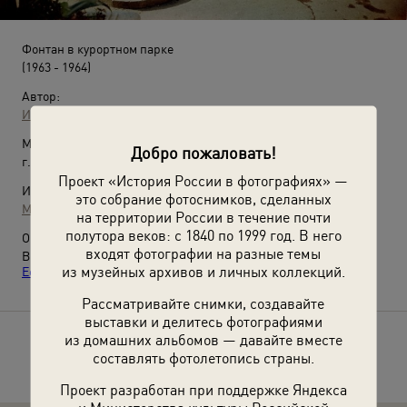
Фонтан в курортном парке
(1963 - 1964)
Автор:
Иван Шагин
Место съемки:
Добро пожаловать!
г. Ессентуки
Проект «История России в фотографиях» —
Источники:
это собрание фотоснимков, сделанных
МАММ / МДФ
на территории России в течение почти
полутора веков: с 1840 по 1999 год. В него
О фотографии:
входят фотографии на разные темы
Выставка
«Кавказские Минеральные Воды: Кисловодск,
из музейных архивов и личных коллекций.
Ессентуки, Пятигорск, Железноводск»
с этой фотографией.
Рассматривайте снимки, создавайте
выставки и делитесь фотографиями
из домашних альбомов — давайте вместе
Расскажите друзьям об этом фото
составлять фотолетопись страны.
Проект разработан при поддержке Яндекса