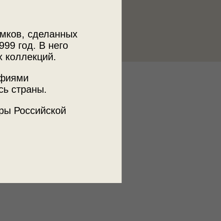
мков, сделанных
999 год. В него
х коллекций.
афиями
к
сь страны.
 МДФ
ры Российской
ъемки
льский край, г. Железноводск