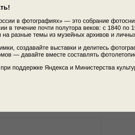
ть!
оссии в фотографиях» — это собрание фотосни
ии в течение почти полутора веков: с 1840 по 1
 на разные темы из музейных архивов и личны
имки, создавайте выставки и делитесь фотогр
Источни
мов — давайте вместе составлять фотолетопи
»
МАММ /
 при поддержке Яндекса и Министерства культу
ды: Кисловодск, Ессентуки, Пятигорск,
Место с
Ставропо