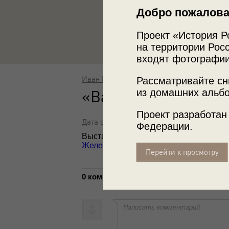
Добро пожалова
Проект «История Р
на территории Росс
входят фотографии
Иван Шагин
Рассматривайте сн
из домашних альбо
«Ванны Островского
Проект разработан
Дата съемки: 1963 - 1965
Федерации.
Выставка
«Кавказские Минеральные Во
Железноводск»
с этой фотографией.
Перейти к просмотру
0 комментариев
Написать комментарий